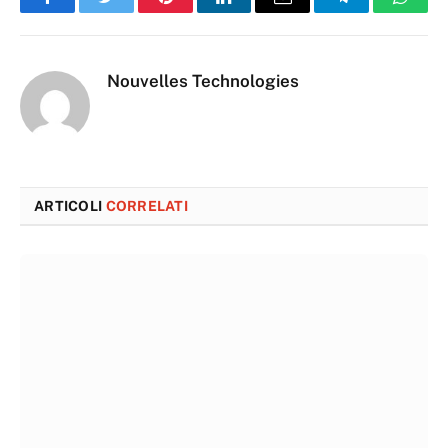
Facebook
Twitter
Pinterest
LinkedIn
Email
Telegram
Whats
Nouvelles Technologies
ARTICOLI
CORRELATI