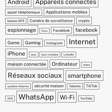
Appareils connectés
Android
Applications mobiles
appel téléphonique
Caméra de surveillance
crypto
balises GPS
espionnage
facebook
Facebbok
Face
Internet
Game
Gaming
Instagram
iPhone
jeux
jeux consoles
Linkedln
Ordinateur
maison connectée
résea
Réseaux sociaux
smartphone
sécurité maison
TikTok
Tablette
système d'alarme
WhatsApp
Wi-Fi
YouTube
VPN