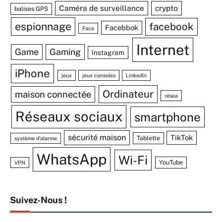
Caméra de surveillance
crypto
balises GPS
espionnage
facebook
Facebbok
Face
Internet
Game
Gaming
Instagram
iPhone
jeux
jeux consoles
Linkedln
Ordinateur
maison connectée
résea
Réseaux sociaux
smartphone
sécurité maison
TikTok
Tablette
système d'alarme
WhatsApp
Wi-Fi
YouTube
VPN
Suivez-Nous !