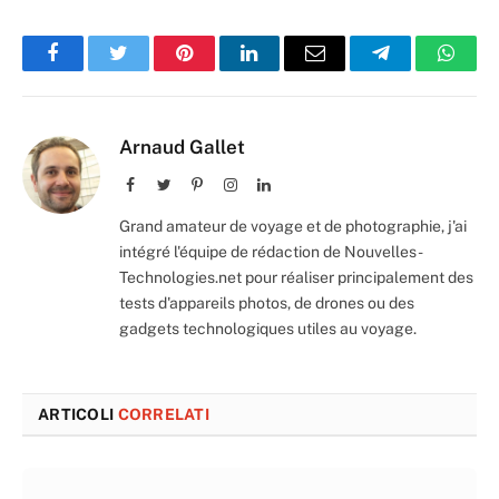
Facebook
Twitter
Pinterest
LinkedIn
Email
Telegram
Whats
Arnaud Gallet
Facebook
Twitter
Pinterest
Instagram
LinkedIn
Grand amateur de voyage et de photographie, j'ai
intégré l'équipe de rédaction de Nouvelles-
Technologies.net pour réaliser principalement des
tests d'appareils photos, de drones ou des
gadgets technologiques utiles au voyage.
ARTICOLI
CORRELATI