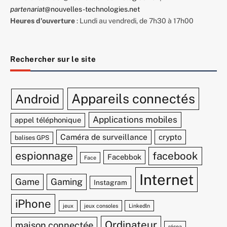
partenariat
@nouvelles-technologies.net
Heures d'ouverture
: Lundi au vendredi, de 7h30 à 17h00
Rechercher sur le site
Appareils connectés
Android
Applications mobiles
appel téléphonique
Caméra de surveillance
crypto
balises GPS
espionnage
facebook
Facebbok
Face
Internet
Game
Gaming
Instagram
iPhone
jeux
jeux consoles
Linkedln
Ordinateur
maison connectée
résea