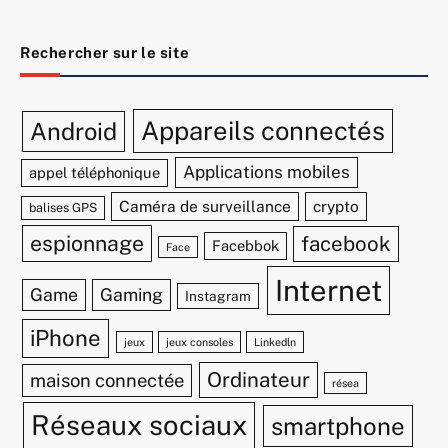
Rechercher sur le site
Appareils connectés
Android
Applications mobiles
appel téléphonique
Caméra de surveillance
crypto
balises GPS
espionnage
facebook
Facebbok
Face
Internet
Game
Gaming
Instagram
iPhone
jeux
jeux consoles
Linkedln
Ordinateur
maison connectée
résea
Réseaux sociaux
smartphone