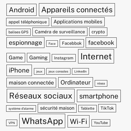
Appareils connectés
Android
Applications mobiles
appel téléphonique
Caméra de surveillance
crypto
balises GPS
espionnage
facebook
Facebbok
Face
Internet
Game
Gaming
Instagram
iPhone
jeux
jeux consoles
Linkedln
Ordinateur
maison connectée
résea
Réseaux sociaux
smartphone
sécurité maison
TikTok
Tablette
système d'alarme
WhatsApp
Wi-Fi
YouTube
VPN