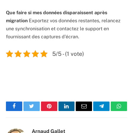
Que faire si mes données disparaissent après
migration
Exportez vos données restantes, relancez
une synchronisation et contactez le support en
fournissant des captures d’écran.
5/5 - (1 vote)
Facebook
Twitter
Pinterest
LinkedIn
Email
Telegram
Whats
Arnaud Gallet