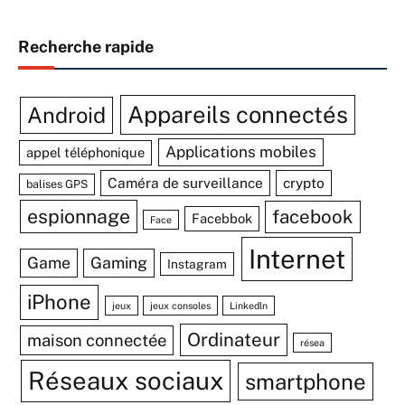
Recherche rapide
Appareils connectés
Android
Applications mobiles
appel téléphonique
Caméra de surveillance
crypto
balises GPS
espionnage
facebook
Facebbok
Face
Internet
Game
Gaming
Instagram
iPhone
jeux
jeux consoles
Linkedln
Ordinateur
maison connectée
résea
Réseaux sociaux
smartphone