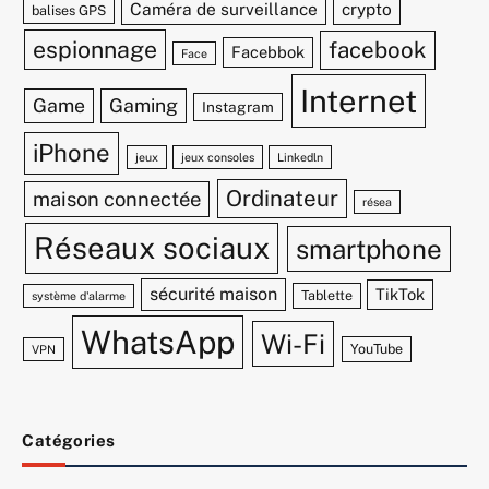
Caméra de surveillance
crypto
balises GPS
espionnage
facebook
Facebbok
Face
Internet
Game
Gaming
Instagram
iPhone
jeux
jeux consoles
Linkedln
Ordinateur
maison connectée
résea
Réseaux sociaux
smartphone
sécurité maison
TikTok
Tablette
système d'alarme
WhatsApp
Wi-Fi
YouTube
VPN
Catégories