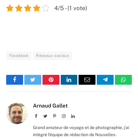
4/5 - (1 vote)
Facebbok
Réseaux sociaux
Facebook
Twitter
Pinterest
LinkedIn
Email
Telegram
Whats
Arnaud Gallet
Facebook
Twitter
Pinterest
Instagram
LinkedIn
Grand amateur de voyage et de photographie, j'ai
intégré l'équipe de rédaction de Nouvelles-