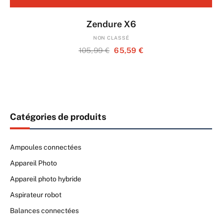
Zendure X6
NON CLASSÉ
Le
Le
105,99
€
65,59
€
prix
prix
initial
actuel
était :
est :
105,99 €.
65,59 €.
Catégories de produits
Ampoules connectées
Appareil Photo
Appareil photo hybride
Aspirateur robot
Balances connectées