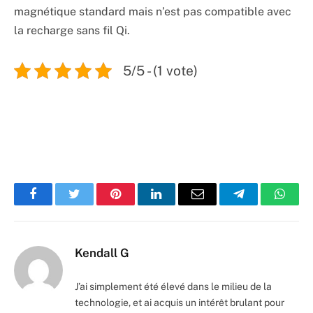
magnétique standard mais n’est pas compatible avec
la recharge sans fil Qi.
5/5 - (1 vote)
Facebook
Twitter
Pinterest
LinkedIn
Email
Telegram
Whats
Kendall G
J’ai simplement été élevé dans le milieu de la
technologie, et ai acquis un intérêt brulant pour