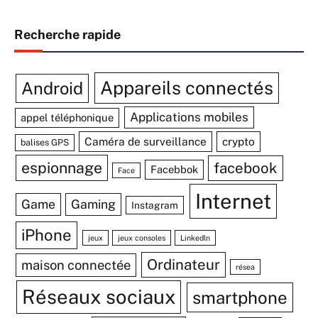
Recherche rapide
Appareils connectés
Android
Applications mobiles
appel téléphonique
Caméra de surveillance
crypto
balises GPS
espionnage
facebook
Facebbok
Face
Internet
Game
Gaming
Instagram
iPhone
jeux
jeux consoles
Linkedln
Ordinateur
maison connectée
résea
Réseaux sociaux
smartphone