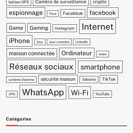
Caméra de surveillance
crypto
balises GPS
espionnage
facebook
Facebbok
Face
Internet
Game
Gaming
Instagram
iPhone
jeux
jeux consoles
Linkedln
Ordinateur
maison connectée
résea
Réseaux sociaux
smartphone
sécurité maison
TikTok
Tablette
système d'alarme
WhatsApp
Wi-Fi
YouTube
VPN
Catégories