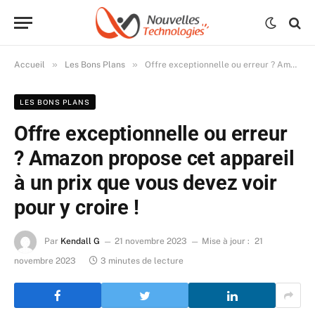
»
»
Accueil
Les Bons Plans
Offre exceptionnelle ou erreur ? Amazon propose cet appareil à un prix que vous devez voir pour y croire !
LES BONS PLANS
Offre exceptionnelle ou erreur
? Amazon propose cet appareil
à un prix que vous devez voir
pour y croire !
Par
Kendall G
21 novembre 2023
Mise à jour :
21
novembre 2023
3 minutes de lecture