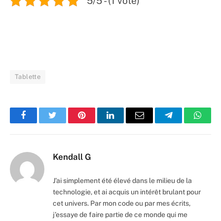
5/5 - (1 vote)
Tablette
Facebook
Twitter
Pinterest
LinkedIn
Email
Telegram
Whats
Kendall G
J’ai simplement été élevé dans le milieu de la
technologie, et ai acquis un intérêt brulant pour
cet univers. Par mon code ou par mes écrits,
j’essaye de faire partie de ce monde qui me