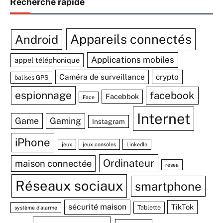
Recherche rapide
Appareils connectés
Android
Applications mobiles
appel téléphonique
Caméra de surveillance
crypto
balises GPS
espionnage
facebook
Facebbok
Face
Internet
Game
Gaming
Instagram
iPhone
jeux
jeux consoles
Linkedln
Ordinateur
maison connectée
résea
Réseaux sociaux
smartphone
sécurité maison
TikTok
Tablette
système d'alarme