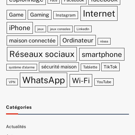
Face
Internet
Game
Gaming
Instagram
iPhone
jeux
jeux consoles
Linkedln
Ordinateur
maison connectée
résea
Réseaux sociaux
smartphone
sécurité maison
TikTok
Tablette
système d'alarme
WhatsApp
Wi-Fi
YouTube
VPN
Catégories
Actualités